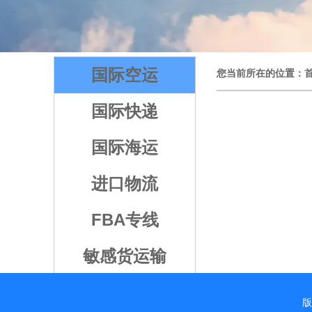
1
2
3
4
5
国际空运
您当前所在的位置：
国际快递
国际海运
进口物流
FBA专线
敏感货运输
版